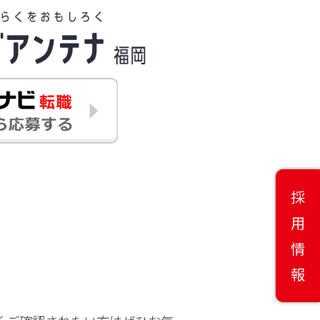
採
用
情
報