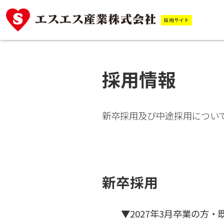
S
採用サイト
k
i
p
採用情報
t
o
t
新卒採用及び中途採用につい
h
e
c
o
新卒採用
n
t
▼2027年3月卒業の方
e