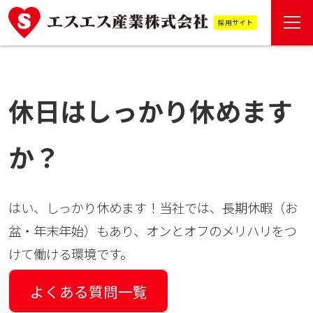
S
採用サイト
k
i
p
休日はしっかり休めます
t
o
か？
t
h
e
はい、しっかり休めます！当社では、長期休暇（お
c
盆・年末年始）もあり、オンとオフのメリハリをつ
o
けて働ける環境です。
n
t
よくある質問一覧
e